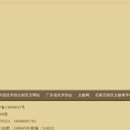
中国武术段位制官方网站
广东省武术协会
太极网
石家庄陈氏太极拳学
P备13004631号
08室
6323、18948001783
 QQ群：24884509 邮编：524022