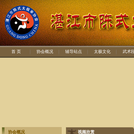
首 页
协会概况
辅导站点
太极文化
武术
协会概况
视频欣赏