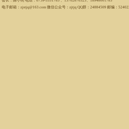
会长：陈小亮 电话：0759-3331783 、13702876323、18948001783
电子邮箱：zjstjq@163.com 微信公众号：zjtjq QQ群：24884509 邮编：52402